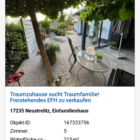
Traumzuhause sucht Traumfamilie!
Freistehendes EFH zu verkaufen
17235 Neustrelitz, Einfamilienhaus
Objekt-ID:
167333756
Zimmer:
5
Wohnfläche ca.:
215 m²