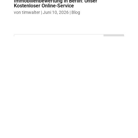
Immobilienbewertung in Berlin: Unser
Kostenloser Online-Service
von
timwalter
|
Juni 10, 2026
|
Blog
Suchen
Recent Posts
Nachhaltige Immobilienentwicklung in Berlin: Ein
Wegweiser für Käufer, Verkäufer und Investoren
Immobilie in der Scheidung: Optionen und
Lösungen für Ehepaare in Berlin
Wohnen im Alter: Der umfassende Ratgeber für
Berlin
Immobilienbewertung in Berlin: Unser Kostenloser
Online-Service