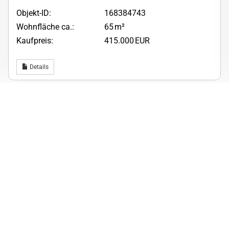
Objekt-ID:
168384743
Wohnfläche ca.:
65 m²
Kaufpreis:
415.000 EUR
Details
aus
Leistungen
Immobilienbewertung
Immobilienverkauf
D
Immobilienvermietung
Werden Sie Tippgeber