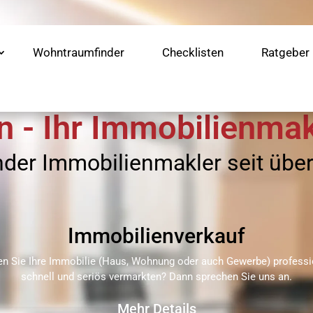
Wohntraumfinder
Checklisten
Ratgeber
n - Ihr Immobilienmakl
nder Immobilienmakler seit übe
Immobilien­verkauf
en Sie Ihre Immobilie (Haus, Wohnung oder auch Gewerbe) professio
schnell und seriös vermarkten? Dann sprechen Sie uns an.
Mehr Details