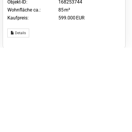
Objekt-ID:
168253744
Wohnfläche ca.:
85 m²
Kaufpreis:
599.000 EUR
Details
Neueste zuerst
Info
Kontakt
atenschutz
Impressum